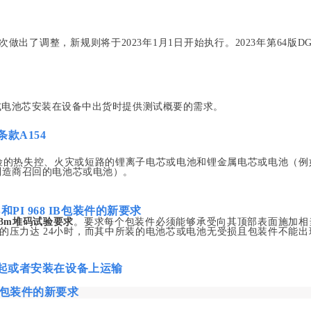
次做出了调整，新规则将于
2023年1月1日开始执行。2023年第64版D
取消扣式电池芯安装在设备中出货时
提供测试概要的需求。
特殊条款A154
生危险的热失控、火灾或短路的锂离子电芯或电池和锂金属电芯或电池（例
制造商召回的电池芯或电池）。
B
和
PI 968 IB
包装件的新要求
3m堆码试验
要求
。要求每个包装件必须能够承受向其顶部表面施加相
量的压力达 24小时，而其中所装的电池芯或电池无受损且包装件不能出
起或者安装在设备上运输
包装件的新要求