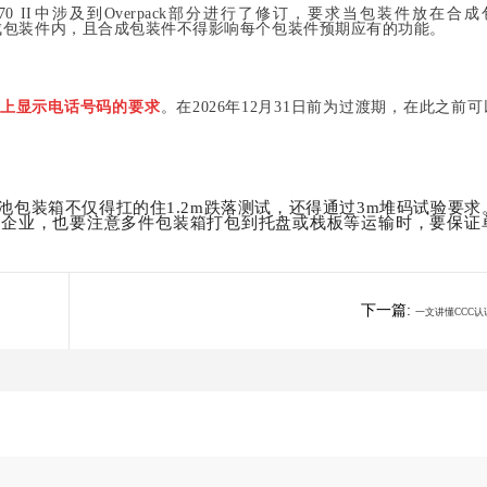
I 和PI 970 II中涉及到Overpack部分进行了修订，要求
当包装件放在合成
成包装件内，且合成包装件不得影响每个包装件预期应有的功能。
上显示电话号码的要求
。在
2026年12月31日前为过渡期，在此之前
池包装箱不仅得扛的住
1.2m跌落测试，还得通过3m堆码试验要求
的企业，也要
注意多件包装箱打包到托盘或栈板等运输时，要保证
下一篇:
一文讲懂CCC认