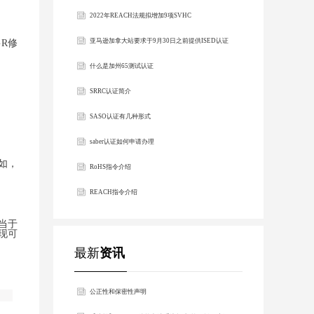
2022最新版
2022年REACH法规拟增加9项SVHC
亚马逊加拿大站要求于9月30日之前提供ISED认证
GR修
合规信息，否则相关产品将强制下架
什么是加州65测试认证
SRRC认证简介
SASO认证有几种形式
saber认证如何申请办理
如，
RoHS指令介绍
REACH指令介绍
当于
现可
最新
资讯
公正性和保密性声明