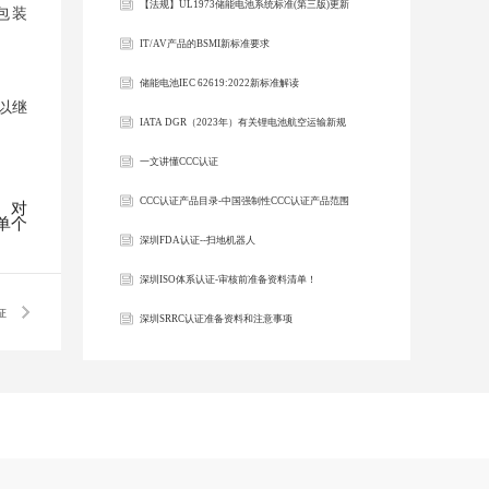
【法规】UL1973储能电池系统标准(第三版)更新
包装
解析
IT/AV产品的BSMI新标准要求
储能电池IEC 62619:2022新标准解读
可以继
IATA DGR（2023年）有关锂电池航空运输新规
一文讲懂CCC认证
​CCC认证产品目录-中国强制性CCC认证产品范围
。对
单个
2022最新版
深圳FDA认证--扫地机器人
深圳ISO体系认证-审核前准备资料清单！
证
深圳SRRC认证准备资料和注意事项