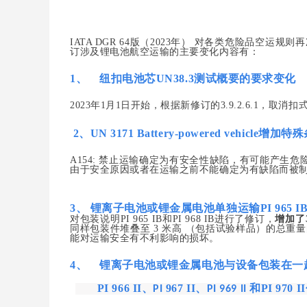
​IATA DGR 64版
（
2023年
）
对各类危险品空运规则再
订涉及锂电池航空运输的主要变化内容有：
1、
纽扣电池芯UN38.3测试概要的要求变化
2023年1月1日开始，
根据新修订的
3.9.2.6.1，
2、UN 3171 Battery-powered vehicle增加
A154: 禁止运输确定为有安全性缺陷，有可能产
由于安全原因或者在运输之前不能确定为有缺陷而被
3、 锂离子电池或锂金属电池单独运输
PI 965 I
对包装说明
PI 965 IB和PI 968 IB进行了修订，
增加了
同样包装件堆叠至
3 米高 （包括试验样品）的总重
能对运输安全有不利影响的损坏。
4、
锂离子电池或锂金属电池与设备包装在一
PI
966
II
、
967 II
、
和
PI 970 II
PI
PI 969 II