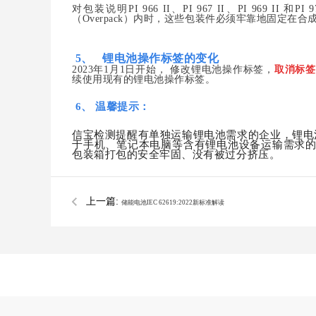
对包装说明
PI 966 II、PI 967 II、PI 969 I
（O
verpack
）内时，这些包装件必须牢靠地固定在合
5、
锂电池操作标签的变化
2023年1月1日开始
，
修改锂电池操作标签，
取消
标签
续使用现有的锂电池
操作标签。
6、 温馨提示：
信宝检测提醒有单独运输锂电池需求的企业，锂电
于手机、笔记本电脑等含有锂电池设备运输需求
包装箱打包的安全牢固、没有被过分挤压。
上一篇:
储能电池IEC 62619:2022新标准解读