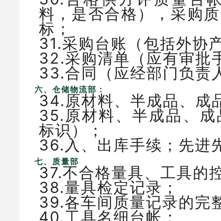
料，是否合格），采购质
标；
31.采购台账（包括外
32.采购清单（应有审
33.合同（应经部门负
六、仓储物流部：
34.原材料、半成品、
35.原材料、半成品、
标识）；
36.入、出库手续；先进
七、质量部
37.不合格量具、工具
38.量具检定记录；
39.各车间质量记录的完
40.工具名细台帐；