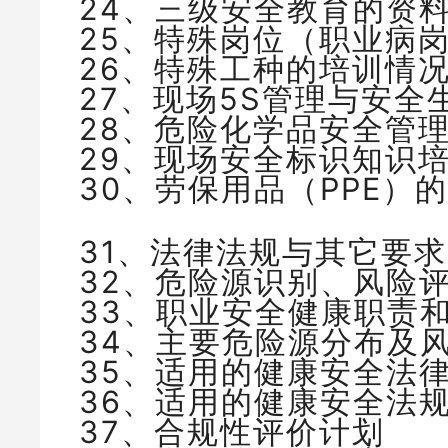
24、三级安全教育的资
25、特殊岗位（职业病
26、特殊工种的培训情
27、现场5S管理与安全
28、危险化学品安全管
29、现场安全标识知识
30、劳保用品（PPE）
31、法律法规与其它要
32、危险源识别、风险
33、职业安全健康职责
34、主要危险源分布及
35、适用的健康安全法
36、适用的健康安全法
37、合规性评价计划