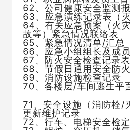
62、公司健康安全监测
63、应急演练记录表（
64、有关应急预案（火
故等）紧急情况联络表
65、紧急情况清单/汇总
66、应急小组组长及成
67、防火安全检查记录
68、节假日通用安全防
69、消防设施检查记录
70、各楼层/车间逃生平
71、安全设施（消防栓
更新维护记录
72、行车、电梯安全检