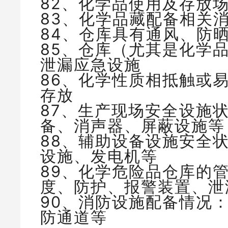
82、化学品使用及存放场
83、化学品藏配备相关
84、仓库具有通风、防
85、仓库（尤其是化学
泄漏应急设施
86、化学性质相抵触或
存放
87、生产现场安全设施
备、消声器、屏蔽设施等
88、辅助设备设施安全
设施、发电机等
89、化学危险品仓库的
度、防护、报警装置、泄
90、消防设施配备情况
防通道等