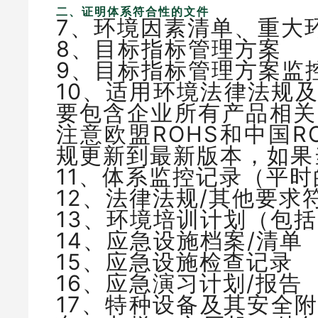
二、证明体系符合性的文件
7、环境因素清单、重大
8、目标指标管理方案
9、目标指标管理方案监
10、适用环境法律法规
要包含企业所有产品相关
注意欧盟ROHS和中国
规更新到最新版本，如果
11、体系监控记录（平时
12、法律法规/其他要求
13、环境培训计划（包
14、应急设施档案/清单
15、应急设施检查记录
16、应急演习计划/报告
17、特种设备及其安全