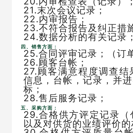
20.内审检查表（记录
21.末次会议记录；
22.内审报告；
23.不符合报告及纠正
24.数据分析的有关记
四、销售方面：
25.合同评审记录；（
26.顾客台帐；
27.顾客满意程度调查
信息，台帐，记录，并进
标；
28.售后服务记录；
五、采购方面：
29.合格供方评定记录
以及对供货的业绩评价
30.合格供方评质量台