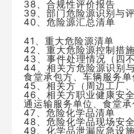
38、合规性评价报告
39、部门危险源识别与
40、危险源汇总清单
41、重大危险源清单
42、重大危险源控制措
43、事件处理情况（四
44、相关方危险源识别
食堂承包方、车辆服务单
45、相关方（周边工厂
46、相关方职业健康安
通运输服务单位、食堂承
47、危险化学品清单
48、危险化学品现场安
49、化学品泄漏应急设